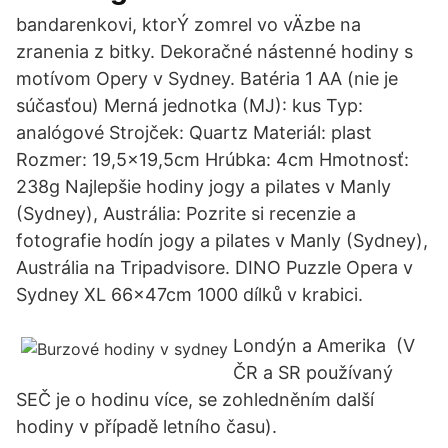
bandarenkovi, ktorÝ zomrel vo vÄzbe na
zranenia z bitky. Dekoračné nástenné hodiny s
motívom Opery v Sydney. Batéria 1 AA (nie je
súčasťou) Merná jednotka (MJ): kus Typ:
analógové Strojček: Quartz Materiál: plast
Rozmer: 19,5x19,5cm Hrúbka: 4cm Hmotnosť:
238g Najlepšie hodiny jogy a pilates v Manly
(Sydney), Austrália: Pozrite si recenzie a
fotografie hodín jogy a pilates v Manly (Sydney),
Austrália na Tripadvisore. DINO Puzzle Opera v
Sydney XL 66x47cm 1000 dílků v krabici.
Londýn a Amerika (V
ČR a SR používaný
SEČ je o hodinu více, se zohledněním další
hodiny v případě letního času).