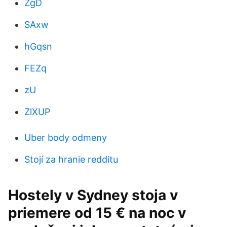
ZgD
SAxw
hGqsn
FEZq
zU
ZlXUP
Uber body odmeny
Stojí za hranie redditu
Hostely v Sydney stoja v
priemere od 15 € na noc v