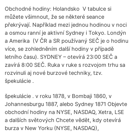
Obchodné hodiny: Holandsko V tabulce si
můžete všimnout, že se některé seance
překrývají. Například mezi jednou hodinou v noci
a osmou ranní je aktivní Sydney i Tokyo. Londýn
a Amerika (V ČR a SR používaný SEČ je o hodinu
více, se zohledněním další hodiny v případě
letního času). SYDNEY – otevírá 23:00 SEČ a
zavírá 8:00 SEČ. Ruka v ruke s rozvojom trhu sa
rozvinuli aj nové burzové techniky, tzv.
špekulácie .
špekulácie . v roku 1878, v Bombaji 1860, v
Johannesburgu 1887, alebo Sydney 1871 Objevte
obchodní hodiny na NYSE, NASDAQ, Xetra, LSE
a dalších světových Chcete vědět, kdy otevírá
burza v New Yorku (NYSE, NASDAQ),