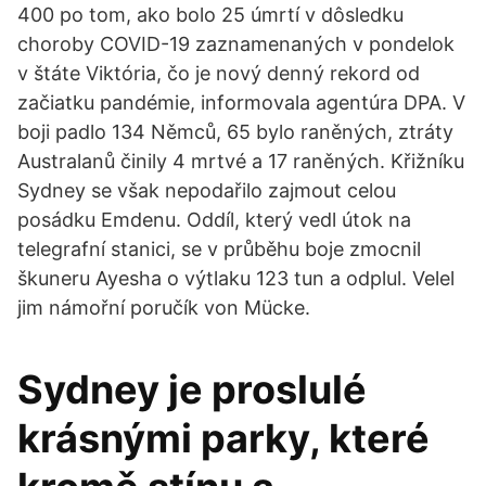
400 po tom, ako bolo 25 úmrtí v dôsledku
choroby COVID-19 zaznamenaných v pondelok
v štáte Viktória, čo je nový denný rekord od
začiatku pandémie, informovala agentúra DPA. V
boji padlo 134 Němců, 65 bylo raněných, ztráty
Australanů činily 4 mrtvé a 17 raněných. Křižníku
Sydney se však nepodařilo zajmout celou
posádku Emdenu. Oddíl, který vedl útok na
telegrafní stanici, se v průběhu boje zmocnil
škuneru Ayesha o výtlaku 123 tun a odplul. Velel
jim námořní poručík von Mücke.
Sydney je proslulé
krásnými parky, které