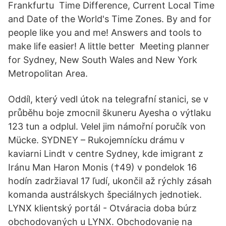
Frankfurtu Time Difference, Current Local Time
and Date of the World's Time Zones. By and for
people like you and me! Answers and tools to
make life easier! A little better Meeting planner
for Sydney, New South Wales and New York
Metropolitan Area.
Oddíl, který vedl útok na telegrafní stanici, se v
průběhu boje zmocnil škuneru Ayesha o výtlaku
123 tun a odplul. Velel jim námořní poručík von
Mücke. SYDNEY – Rukojemnícku drámu v
kaviarni Lindt v centre Sydney, kde imigrant z
Iránu Man Haron Monis (†49) v pondelok 16
hodín zadržiaval 17 ľudí, ukončil až rýchly zásah
komanda austrálskych špeciálnych jednotiek.
LYNX klientský portál - Otváracia doba búrz
obchodovaných u LYNX. Obchodovanie na