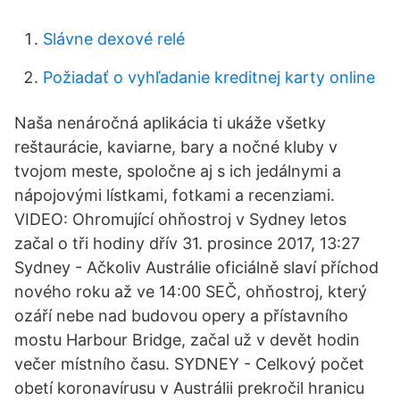
Slávne dexové relé
Požiadať o vyhľadanie kreditnej karty online
Naša nenáročná aplikácia ti ukáže všetky
reštaurácie, kaviarne, bary a nočné kluby v
tvojom meste, spoločne aj s ich jedálnymi a
nápojovými lístkami, fotkami a recenziami.
VIDEO: Ohromující ohňostroj v Sydney letos
začal o tři hodiny dřív 31. prosince 2017, 13:27
Sydney - Ačkoliv Austrálie oficiálně slaví příchod
nového roku až ve 14:00 SEČ, ohňostroj, který
ozáří nebe nad budovou opery a přístavního
mostu Harbour Bridge, začal už v devět hodin
večer místního času. SYDNEY - Celkový počet
obetí koronavírusu v Austrálii prekročil hranicu