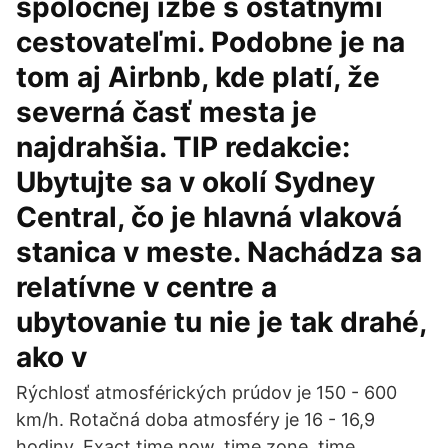
spoločnej izbe s ostatnými
cestovateľmi. Podobne je na
tom aj Airbnb, kde platí, že
severná časť mesta je
najdrahšia. TIP redakcie:
Ubytujte sa v okolí Sydney
Central, čo je hlavná vlaková
stanica v meste. Nachádza sa
relatívne v centre a
ubytovanie tu nie je tak drahé,
ako v
Rýchlosť atmosférických prúdov je 150 - 600
km/h. Rotačná doba atmosféry je 16 - 16,9
hodiny. Exact time now, time zone, time