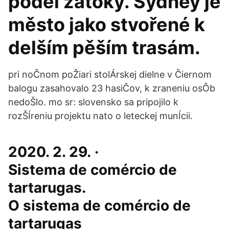
podél zátoky. Sydney je
město jako stvořené k
delším pěším trasám.
pri noČnom poŽiari stolÁrskej dielne v Čiernom
balogu zasahovalo 23 hasiČov, k zraneniu osÔb
nedoŠlo. mo sr: slovensko sa pripojilo k
rozŠÍreniu projektu nato o leteckej munÍcii.
2020. 2. 29. ·
Sistema de comércio de
tartarugas.
O sistema de comércio de
tartarugas