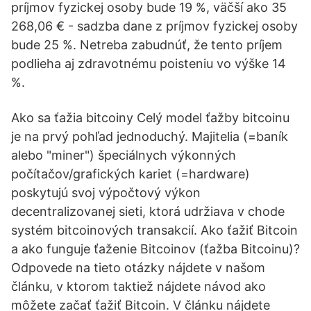
príjmov fyzickej osoby bude 19 %, väčší ako 35
268,06 € - sadzba dane z príjmov fyzickej osoby
bude 25 %. Netreba zabudnúť, že tento príjem
podlieha aj zdravotnému poisteniu vo výške 14
%.
Ako sa ťažia bitcoiny Celý model ťažby bitcoinu
je na prvý pohľad jednoduchý. Majitelia (=baník
alebo "miner") špeciálnych výkonných
počítačov/grafických kariet (=hardware)
poskytujú svoj výpočtový výkon
decentralizovanej sieti, ktorá udržiava v chode
systém bitcoinových transakcií. Ako ťažiť Bitcoin
a ako funguje ťaženie Bitcoinov (ťažba Bitcoinu)?
Odpovede na tieto otázky nájdete v našom
článku, v ktorom taktiež nájdete návod ako
môžete začať ťažiť Bitcoin. V článku nájdete