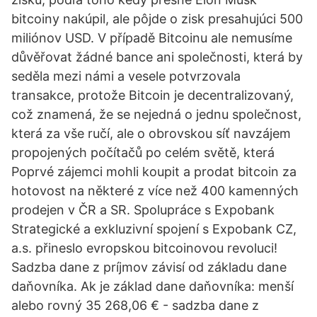
bitcoiny nakúpil, ale pôjde o zisk presahujúci 500
miliónov USD. V případě Bitcoinu ale nemusíme
důvěřovat žádné bance ani společnosti, která by
seděla mezi námi a vesele potvrzovala
transakce, protože Bitcoin je decentralizovaný,
což znamená, že se nejedná o jednu společnost,
která za vše ručí, ale o obrovskou síť navzájem
propojených počítačů po celém světě, která
Poprvé zájemci mohli koupit a prodat bitcoin za
hotovost na některé z více než 400 kamenných
prodejen v ČR a SR. Spolupráce s Expobank
Strategické a exkluzivní spojení s Expobank CZ,
a.s. přineslo evropskou bitcoinovou revoluci!
Sadzba dane z príjmov závisí od základu dane
daňovníka. Ak je základ dane daňovníka: menší
alebo rovný 35 268,06 € - sadzba dane z