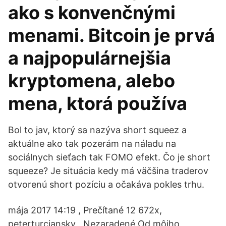
ako s konvenčnými
menami. Bitcoin je prvá
a najpopulárnejšia
kryptomena, alebo
mena, ktorá používa
Bol to jav, ktorý sa nazýva short squeez a
aktuálne ako tak pozerám na náladu na
sociálnych sieťach tak FOMO efekt. Čo je short
squeeze? Je situácia kedy má väčšina traderov
otvorenú short pozíciu a očakáva pokles trhu.
mája 2017 14:19 , Prečítané 12 672x,
peterturciansky , Nezaradené Od môjho