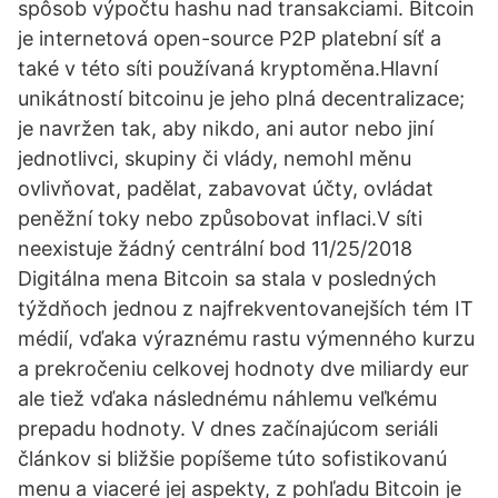
spôsob výpočtu hashu nad transakciami. Bitcoin
je internetová open-source P2P platební síť a
také v této síti používaná kryptoměna.Hlavní
unikátností bitcoinu je jeho plná decentralizace;
je navržen tak, aby nikdo, ani autor nebo jiní
jednotlivci, skupiny či vlády, nemohl měnu
ovlivňovat, padělat, zabavovat účty, ovládat
peněžní toky nebo způsobovat inflaci.V síti
neexistuje žádný centrální bod 11/25/2018
Digitálna mena Bitcoin sa stala v posledných
týždňoch jednou z najfrekventovanejších tém IT
médií, vďaka výraznému rastu výmenného kurzu
a prekročeniu celkovej hodnoty dve miliardy eur
ale tiež vďaka následnému náhlemu veľkému
prepadu hodnoty. V dnes začínajúcom seriáli
článkov si bližšie popíšeme túto sofistikovanú
menu a viaceré jej aspekty, z pohľadu Bitcoin je