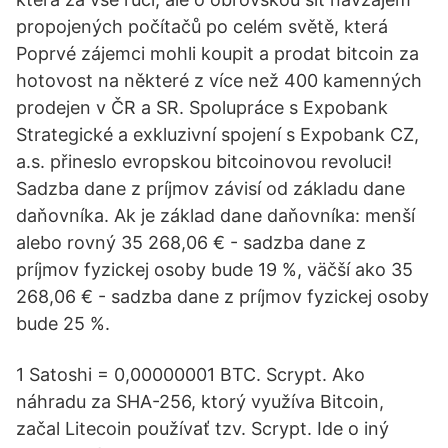
propojených počítačů po celém světě, která
Poprvé zájemci mohli koupit a prodat bitcoin za
hotovost na některé z více než 400 kamenných
prodejen v ČR a SR. Spolupráce s Expobank
Strategické a exkluzivní spojení s Expobank CZ,
a.s. přineslo evropskou bitcoinovou revoluci!
Sadzba dane z príjmov závisí od základu dane
daňovníka. Ak je základ dane daňovníka: menší
alebo rovný 35 268,06 € - sadzba dane z
príjmov fyzickej osoby bude 19 %, väčší ako 35
268,06 € - sadzba dane z príjmov fyzickej osoby
bude 25 %.
1 Satoshi = 0,00000001 BTC. Scrypt. Ako
náhradu za SHA-256, ktorý využíva Bitcoin,
začal Litecoin používať tzv. Scrypt. Ide o iný