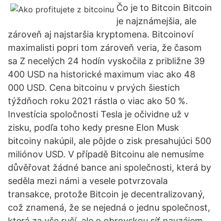
Čo je to Bitcoin Bitcoin
je najznámejšia, ale
zároveň aj najstaršia kryptomena. Bitcoinoví
maximalisti popri tom zároveň veria, že časom
sa Z necelých 24 hodín vyskočila z približne 39
400 USD na historické maximum viac ako 48
000 USD. Cena bitcoinu v prvých šiestich
týždňoch roku 2021 rástla o viac ako 50 %.
Investícia spoločnosti Tesla je očividne už v
zisku, podľa toho kedy presne Elon Musk
bitcoiny nakúpil, ale pôjde o zisk presahujúci 500
miliónov USD. V případě Bitcoinu ale nemusíme
důvěřovat žádné bance ani společnosti, která by
seděla mezi námi a vesele potvrzovala
transakce, protože Bitcoin je decentralizovaný,
což znamená, že se nejedná o jednu společnost,
která za vše ručí, ale o obrovskou síť navzájem