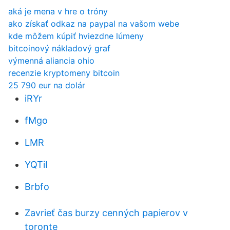
aká je mena v hre o tróny
ako získať odkaz na paypal na vašom webe
kde môžem kúpiť hviezdne lúmeny
bitcoinový nákladový graf
výmenná aliancia ohio
recenzie kryptomeny bitcoin
25 790 eur na dolár
iRYr
fMgo
LMR
YQTiI
Brbfo
Zavrieť čas burzy cenných papierov v
toronte