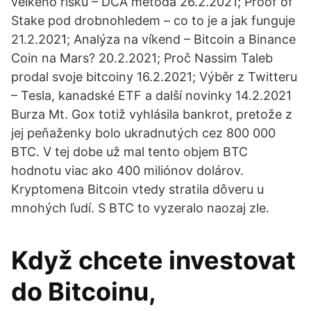
velkého risku – DCA metoda 26.2.2021; Proof of
Stake pod drobnohledem – co to je a jak funguje
21.2.2021; Analýza na víkend – Bitcoin a Binance
Coin na Mars? 20.2.2021; Proč Nassim Taleb
prodal svoje bitcoiny 16.2.2021; Výběr z Twitteru
– Tesla, kanadské ETF a další novinky 14.2.2021
Burza Mt. Gox totiž vyhlásila bankrot, pretože z
jej peňaženky bolo ukradnutých cez 800 000
BTC. V tej dobe už mal tento objem BTC
hodnotu viac ako 400 miliónov dolárov.
Kryptomena Bitcoin vtedy stratila dôveru u
mnohých ľudí. S BTC to vyzeralo naozaj zle.
Když chcete investovat
do Bitcoinu,