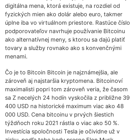
digitálna mena, ktorá existuje, na rozdiel od
fyzických mien ako dolár alebo euro, takmer
úplne iba vo virtuálnom priestore. Rastúce číslo
podporovateľov navrhuje používanie Bitcoinu
ako alternatívnej meny, s ktorou sa dajú platiť
tovary a služby rovnako ako s konvenčnými
menami.
Čo je to Bitcoin Bitcoin je najznámejšia, ale
zároveň aj najstaršia kryptomena. Bitcoinoví
maximalisti popri tom zároveň veria, že časom
sa Z necelých 24 hodín vyskočila z približne 39
400 USD na historické maximum viac ako 48
000 USD. Cena bitcoinu v prvých šiestich
týždňoch roku 2021 rástla o viac ako 50 %.
Investícia spoločnosti Tesla je očividne už v
zisku, podľa toho kedy presne Elon Musk