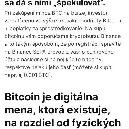
sa dá s nimi „špekulovať“.
Pri zakúpení mince BTC na burze, investor
zaplatí cenu vo výške aktuálne hodnoty Bitcoinu
+ poplatky za sprostredkovanie. Na kúpu
bitcoinu vám odporúčame kryptoburzu Binance
a to takým spôsobom, že po registrácii spravíte
na Binance SEPA prevod z vášho bankového
účtu a následne si na nej kúpite bitcoiny,
respektíve nejakú jeho časť (môžete si kúpiť
napr. aj 0.001 BTC).
Bitcoin je digitálna
mena, ktorá existuje,
na rozdiel od fyzických