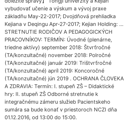
dôležité správy】 Tongji univerzity a Kejian
vybudovať učenie a výskum a vývoj praxe
základňu May-22-2017; Dvojdňová prehliadka
Kejiana v Deqingu Apr-27-2017; Kejian Holding: …
STRETNUTIE RODIČOV A PEDAGOGICKÝCH
PRACOVNÍKOV: TERMÍN: Úvodné (plenárne,
triedne aktívy) september 2018: Štvrťročné
(TA/konzultačné) november 2018: Polročné
(TA/konzultačné) január 2019: Trištvrťročné
(TA/konzultačné) apríl 2019: Koncoročné
(TA/konzultačné) jún 2019 . OCHRANA ČLOVEKA
A ZDRAVIA: Termín: I. stupeň ZŠ – Didaktické
hry: II. stupeň ZŠ Odborné stretnutie k
integračnému zámeru služieb Pacientskeho
sumára sa bude konať v priestoroch NCZI dňa
01.12.2016, od 13:00 do 15:00.