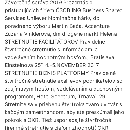
Záverečná správa 2019 Prezentácie
pristupujúcich firiem ČSOB ING Business Shared
Services Unilever Nominačné hárky do
poradného výboru Martin Bača, Accenture
Zuzana Vinklerová, dm drogerie markt Helena
STRETNUTIE FACILITÁTOROV Pravidelné
štvrťročné stretnutie s informáciami a
vzdelávaním hodnotným hosťom.˛ Bratislava,
Einsteinova 25˜ 4.-5.NOVEMBER 2017
STRETNUTIE BIZNIS PLATFORMY Pravidelné
štvrťročné stretnutie exallievov podnikateľov so
zaujímavým hosťom, vzdelávaním a duchovným
programom˛ Hotel Spectrum, Trnava˜ 29.
Stretnite sa v priebehu štvrťroka tvárou v tvár s
každým zamestnancom, aby ste preskúmali jeho
pokrok s OKR. Tiež usporiadajte štvrťročné
firemné stretnutie s cieľom zhodnotiť OKR