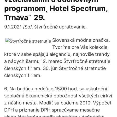
programom˛ Hotel Spectrum,
Trnava˜ 29.
9.1.2021 /So/, štvrťročné upratovanie.
Slovenská módna značka.
Tvoríme pre Vás kolekcie,
ktoré v sebe spájajú eleganciu, najnovšie trendy
a nádych šarmu 12. marec Štvrťročné stretnutie
členských firiem. 30. jún Štvrťročné stretnutie
členských firiem.
6. Na budúcu nedeľu o 15:00 hod. sa uskutoční
spoločná Ekumenická pobožnosť všetkých cirkví
z nášho mesta. Modliť sa budeme 2010. Výpočet
DPH a priznanie DPH spracúvame mesačne
alebo štvrťročne podľa charakteru daňovníka.