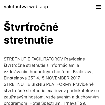
valutacfwa.web.app
Štvrťročné
stretnutie
STRETNUTIE FACILITÁTOROV Pravidelné
štvrťročné stretnutie s informáciami a
vzdelávaním hodnotným hosťom.˛ Bratislava,
Einsteinova 25˜ 4.-5.NOVEMBER 2017
STRETNUTIE BIZNIS PLATFORMY Pravidelné
štvrťročné stretnutie exallievov podnikateľov so
zaujímavým hosťom, vzdelávaním a duchovným
programom˛ Hotel Spectrum, Trnava˜ 29.