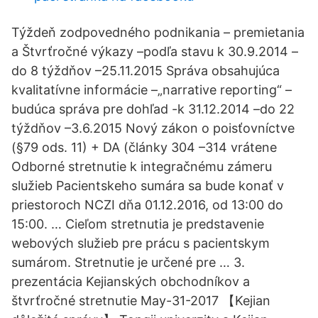
Týždeň zodpovedného podnikania – premietania
a Štvrťročné výkazy –podľa stavu k 30.9.2014 –
do 8 týždňov –25.11.2015 Správa obsahujúca
kvalitatívne informácie –„narrative reporting“ –
budúca správa pre dohľad -k 31.12.2014 –do 22
týždňov –3.6.2015 Nový zákon o poisťovníctve
(§79 ods. 11) + DA (články 304 –314 vrátene
Odborné stretnutie k integračnému zámeru
služieb Pacientskeho sumára sa bude konať v
priestoroch NCZI dňa 01.12.2016, od 13:00 do
15:00. … Cieľom stretnutia je predstavenie
webových služieb pre prácu s pacientskym
sumárom. Stretnutie je určené pre … 3.
prezentácia Kejianských obchodníkov a
štvrťročné stretnutie May-31-2017 【Kejian