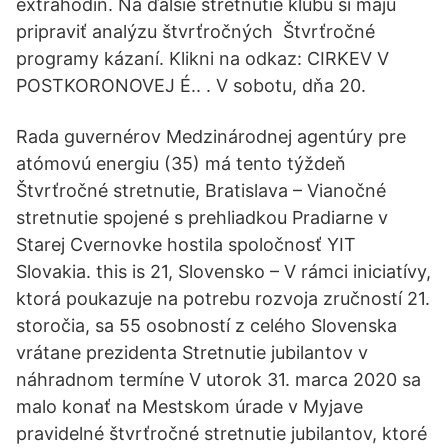
extrahodín. Na ďalšie stretnutie klubu si majú
pripraviť analýzu štvrťročných Štvrťročné
programy kázaní. Klikni na odkaz: CIRKEV V
POSTKORONOVEJ É.. . V sobotu, dňa 20.
Rada guvernérov Medzinárodnej agentúry pre
atómovú energiu (35) má tento týždeň
Štvrťročné stretnutie, Bratislava – Vianočné
stretnutie spojené s prehliadkou Pradiarne v
Starej Cvernovke hostila spoločnosť YIT
Slovakia. this is 21, Slovensko – V rámci iniciatívy,
ktorá poukazuje na potrebu rozvoja zručností 21.
storočia, sa 55 osobností z celého Slovenska
vrátane prezidenta Stretnutie jubilantov v
náhradnom termíne V utorok 31. marca 2020 sa
malo konať na Mestskom úrade v Myjave
pravidelné štvrťročné stretnutie jubilantov, ktoré