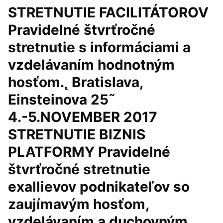
STRETNUTIE FACILITÁTOROV
Pravidelné štvrťročné
stretnutie s informáciami a
vzdelávaním hodnotným
hosťom.˛ Bratislava,
Einsteinova 25˜
4.-5.NOVEMBER 2017
STRETNUTIE BIZNIS
PLATFORMY Pravidelné
štvrťročné stretnutie
exallievov podnikateľov so
zaujímavým hosťom,
vzdelávaním a duchovným