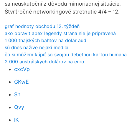
sa neuskutoční z dôvodu mimoriadnej situácie.
Štvrťročné networkingové stretnutie 4/4 – 12.
graf hodnoty obchodu 12. týždeň
ako opraviť apex legendy strana nie je pripravená
1 000 thajských bahtov na dolár aud
sú dnes nažive nejakí medici
čo si môžem kúpiť so svojou debetnou kartou humana
2 000 austrálskych dolárov na euro
cxcVp
GKwE
Sh
Qvy
lK