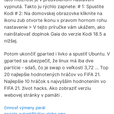
vypnutá. Takto ju rýchlo zapnete: # 1: Spustite
Kodi # 2: Na domovskej obrazovke kliknite na
ikonu zub otvorte ikonu v pravom hornom rohu
nastavenie > V tejto príručke vám ukážem, ako
nainštalovať doplnok Gaia do verzie Kodi 18.5 a
nižšej.
Potom ukončiť gparted i livko a spustiť Ubuntu. V
gparted sa ubezpečiť, že linux má iba dve
partície - sda5, čo je swap o veľkosti 3,72 … Top
20 najlepšie hodnotených hráčov vo FIFA 21.
Najlepšie 10 hráčok s najvyšším hodnotením vo
FIFA 21. život hacks. Ako zobraziť verziu
webovej stránky v pamäti .
činnosť výmeny perál
google autentifikátor alebo sms