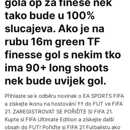
gola op za finese nek
tako bude u 100%
slucajeva. Ako je na
rubu 16m green TF
finesse gol s nekim tko
ima 90+ long shoots
nek bude uvijek gol.
Přihlaste se k odběru novinek o EA SPORTS FIFA
a získejte ikonu na hostování †† do FUT ve FIFA
21. ZAREGISTROVAT SE POŘIĎTE SI FIFA 21.
Kupte si FIFA Ultimate Edition a získejte další
obsah do FUT! Pořiďte si FIFA 21 Futbalistu ako