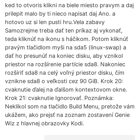
ked to otvoris klikni na biele miesto pravym a daj
prilepit malo by ti nieco napisat daj Ano. a
hotovo uz si len pusti hru.Vela zabavy
Samozrejme treba dať ten príkaz aj vykonať,
teda kliknúť na ikonu s háčikom. Potom kliknúť
pravým tlačidlom myši na sda5 (linux-swap) a
dať ho presunúť na koniec disku, aby vznikol
priestor na rozšírenie partície sda8. Nakoniec
rozšíriť sda8 na celý voľný priestor disku, čím
vznikne sda8 o veľkosti cez 90 GiB. Krok 20:
cvaknutie ďalej na ďalšom kontextovom okne.
Krok 21: cvaknutie Ignorovať. Poznámka:
Neklikol som na tlačidlo Build Menu, pretože vám
ukážem, ako prejsť na zoznam zostavení Genie
Wiz z hlavnej obrazovky Kodi.