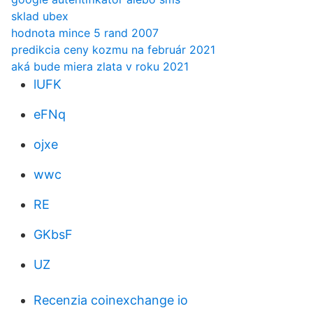
sklad ubex
hodnota mince 5 rand 2007
predikcia ceny kozmu na február 2021
aká bude miera zlata v roku 2021
lUFK
eFNq
ojxe
wwc
RE
GKbsF
UZ
Recenzia coinexchange io