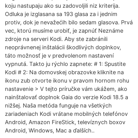
koju nastupaju ako su zadovoljili niz kriterija.
Odluka je izglasana sa 193 glasa za i jednim
protiv, dok je nevažećih bilo sedam glasova. Prvá
vec, ktorú musíme urobiť, je zapnúť Neznáme
zdroje na serveri Kodi. Aby ste zabránili
neoprávnenej inštalácii škodlivých doplnkov,
táto možnosť je v predvolenom nastavení
vypnutá. Takto ju rýchlo zapnete: # 1: Spustite
Kodi # 2: Na domovskej obrazovke kliknite na
ikonu zub otvorte ikonu v pravom hornom rohu
nastavenie > V tejto príručke vám ukážem, ako
nainštalovať doplnok Gaia do verzie Kodi 18.5 a
nižšej. Naša metóda funguje na všetkých
zariadeniach Kodi vrátane mobilných telefónov
Android, Amazon FireStick, televíznych boxov
Android, Windows, Mac a ďalších..