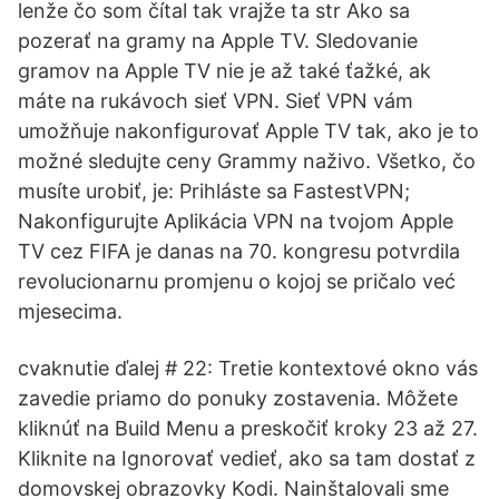
lenže čo som čítal tak vrajže ta str Ako sa
pozerať na gramy na Apple TV. Sledovanie
gramov na Apple TV nie je až také ťažké, ak
máte na rukávoch sieť VPN. Sieť VPN vám
umožňuje nakonfigurovať Apple TV tak, ako je to
možné sledujte ceny Grammy naživo. Všetko, čo
musíte urobiť, je: Prihláste sa FastestVPN;
Nakonfigurujte Aplikácia VPN na tvojom Apple
TV cez FIFA je danas na 70. kongresu potvrdila
revolucionarnu promjenu o kojoj se pričalo već
mjesecima.
cvaknutie ďalej # 22: Tretie kontextové okno vás
zavedie priamo do ponuky zostavenia. Môžete
kliknúť na Build Menu a preskočiť kroky 23 až 27.
Kliknite na Ignorovať vedieť, ako sa tam dostať z
domovskej obrazovky Kodi. Nainštalovali sme