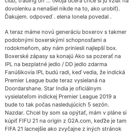
club, trading on … (Moja dcéra chce si ju vziať na
dovolenku a nenašiel nikde na to, ako urobiť).
Ďakujem. odpoveď . elena Ionela povedal .
A teraz máme novú generáciu boxerov s takmer
podobnými boxerskými schopnosťami a
rodokmeňom, aby nám priniesli najlepší box.
Boxerské zápasy sa konajú Ako sa pozerať na
IPL na bezplatné jedlo / DD jedlo zdarma
Fanúšikovia IPL budú radi, keď vedia, že indická
Premier League bude teraz vysielaná na
Doordarshane. Star India je oficiálnym
vysielateľom indickej Premier League 2019 a
bude to tak počas nasledujúcich 5 sezón.
Nazdar. Chcel by som sa opýtať, mám v pláne si
kúpiť FIFU 21 na origin z G2A.com, keďže je tam
FIFA 21 lacnejšie ako zvyčajne z iných stránok