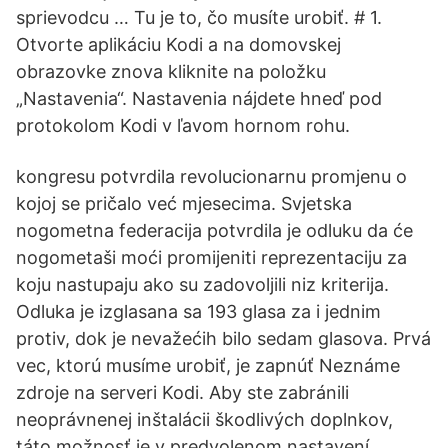
sprievodcu … Tu je to, čo musíte urobiť. # 1.
Otvorte aplikáciu Kodi a na domovskej
obrazovke znova kliknite na položku
„Nastavenia“. Nastavenia nájdete hneď pod
protokolom Kodi v ľavom hornom rohu.
kongresu potvrdila revolucionarnu promjenu o
kojoj se pričalo već mjesecima. Svjetska
nogometna federacija potvrdila je odluku da će
nogometaši moći promijeniti reprezentaciju za
koju nastupaju ako su zadovoljili niz kriterija.
Odluka je izglasana sa 193 glasa za i jednim
protiv, dok je nevažećih bilo sedam glasova. Prvá
vec, ktorú musíme urobiť, je zapnúť Neznáme
zdroje na serveri Kodi. Aby ste zabránili
neoprávnenej inštalácii škodlivých doplnkov,
táto možnosť je v predvolenom nastavení